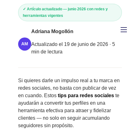
✓ Artículo actualizado — junio 2026 con redes y
herramientas vigentes
Adriana Mogollón
Inicio
Actualizado el 19 de junio de 2026 · 5
AM
min de lectura
Diseño páginas web
Manejo de Redes Sociales
Si quieres darle un impulso real a tu marca en
Emprendedores
redes sociales, no basta con publicar de vez
en cuando. Estos
tips para redes sociales
te
Sobre Nosotros
ayudarán a convertir tus perfiles en una
herramienta efectiva para atraer y fidelizar
Pagos en Línea
clientes — no solo en seguir acumulando
seguidores sin propósito.
Portafolio