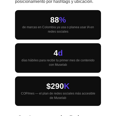
posicionamiento por hashtags y ubicación.
88
%
de marcas en Colombia ya usa o planea usar IA en
redes sociales
4
d
días hábiles para recibir tu primer mes de contenido
con Muselab
$290
K
COP/mes — el plan de redes sociales más accesible
de Muselab