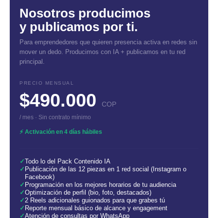
Nosotros producimos
y publicamos por ti.
Para emprendedores que quieren presencia activa en redes sin
mover un dedo. Producimos con IA + publicamos en tu red
principal.
PRECIO MENSUAL
$490.000
COP
/ mes · Sin contrato mínimo
⚡ Activación en 4 días hábiles
✓
Todo lo del Pack Contenido IA
✓
Publicación de las 12 piezas en 1 red social (Instagram o
Facebook)
✓
Programación en los mejores horarios de tu audiencia
✓
Optimización de perfil (bio, foto, destacados)
✓
2 Reels adicionales guionados para que grabes tú
✓
Reporte mensual básico de alcance y engagement
✓
Atención de consultas por WhatsApp