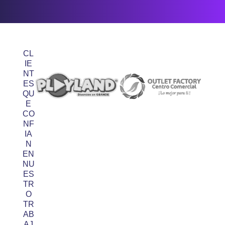
CL
IE
NT
ES
QU
E
CO
NF
IA
N
EN
NU
ES
TR
O
TR
AB
AJ