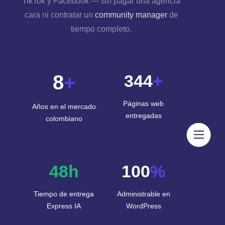
TikTok y Facebook — sin pagar una agencia
cara ni contratar un
community manager
de
tiempo completo.
8
+
344
+
Páginas web
Años en el mercado
entregadas
colombiano
Inicio
48h
100
%
Diseño páginas web
Tiempo de entrega
Administrable en
Manejo de Redes Sociales
Express IA
WordPress
Emprendedores