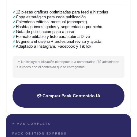
✓
12 piezas gráficas optimizadas para feed e historias
✓
Copy estratégico para cada publicación
✓
Calendario editorial mensual (cronopost)
✓
Hashtags investigados y segmentados por nicho
✓
Guía de publicación paso a paso
✓
Formato editable y listo para subir a Drive
✓
IA genera el diseño + profesional revisa y ajusta
✓
Adaptado a Instagram, Facebook y TikTok
📌 No incluye publicación ni respuesta a comentarios. Tú administras
tus redes con el contenido que te entregamos.
💳 Comprar Pack Contenido IA
⭐ MÁS COMPLETO
PACK GESTIÓN EXPRESS