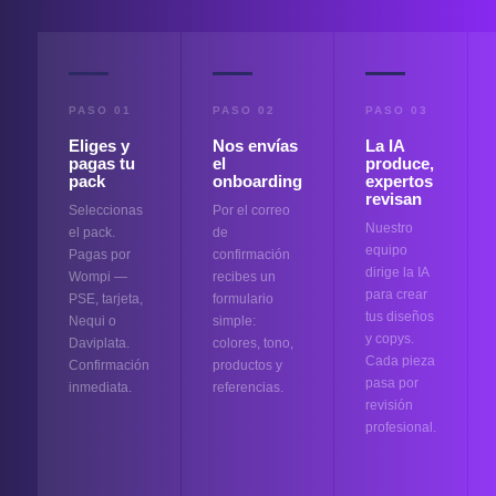
PASO 01
PASO 02
PASO 03
Eliges y
Nos envías
La IA
pagas tu
el
produce,
pack
onboarding
expertos
revisan
Seleccionas
Por el correo
Nuestro
el pack.
de
equipo
Pagas por
confirmación
dirige la IA
Wompi —
recibes un
para crear
PSE, tarjeta,
formulario
tus diseños
Nequi o
simple:
y copys.
Daviplata.
colores, tono,
Cada pieza
Confirmación
productos y
pasa por
inmediata.
referencias.
revisión
profesional.