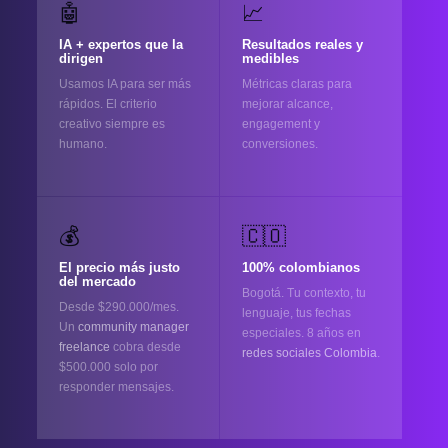
🤖
📈
IA + expertos que la
Resultados reales y
dirigen
medibles
Usamos IA para ser más
Métricas claras para
rápidos. El criterio
mejorar alcance,
creativo siempre es
engagement y
humano.
conversiones.
💰
🇨🇴
El precio más justo
100% colombianos
del mercado
Bogotá. Tu contexto, tu
Desde $290.000/mes.
lenguaje, tus fechas
Un
community manager
especiales. 8 años en
freelance
cobra desde
redes sociales Colombia
.
$500.000 solo por
responder mensajes.